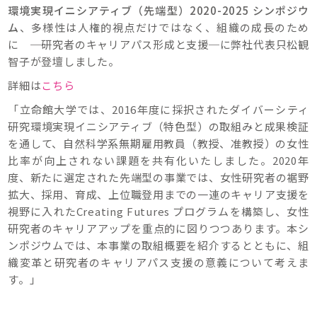
環境実現イニシアティブ（先端型）2020-2025 シンポジウ
ム
、多様性は人権的視点だけではなく、組織の成長のため
に ─研究者のキャリアパス形成と支援─に弊社代表只松観
智子が登壇しました。
詳細は
こちら
「立命館大学では、2016年度に採択されたダイバーシティ
研究環境実現イニシアティブ（特色型）の取組みと成果検証
を通して、自然科学系無期雇用教員（教授、准教授）の女性
比率が向上されない課題を共有化いたしました。2020年
度、新たに選定された先端型の事業では、女性研究者の裾野
拡大、採用、育成、上位職登用までの一連のキャリア支援を
視野に入れたCreating Futures プログラムを構築し、女性
研究者のキャリアアップを重点的に図りつつあります。本シ
ンポジウムでは、本事業の取組概要を紹介するとともに、組
織変革と研究者のキャリアパス支援の意義について考えま
す。」